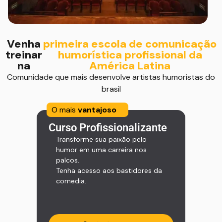
Venha
primeira escola de comunicação
treinar
humorística profissional da
na
América Latina
Comunidade que mais desenvolve artistas humoristas do
brasil
O mais
vantajoso
Curso Profissionalizante
Transforme sua paixão pelo
humor em uma carreira nos
palcos.
Tenha acesso aos bastidores da
comedia.