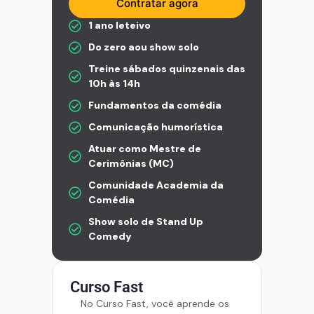
Contratar agora
1 ano leteivo
Do zero aou show solo
Treine sábados quinzenais das
10h às 14h
Fundamentos da comédia
Comunicação humorística
Atuar como Mestre de
Cerimônias (MC)
Comunidade Academia da
Comédia
Show solo de Stand Up
Comedy
Curso Fast
No Curso Fast, você aprende os