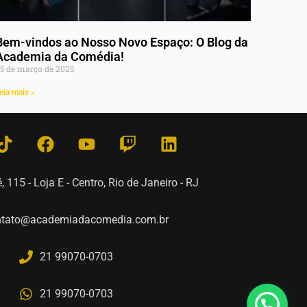
Bem-vindos ao Nosso Novo Espaço: O Blog da
Academia da Comédia!
5 de março de 2025
eia mais »
, 115 - Loja E - Centro, Rio de Janeiro - RJ
ntato@academiadacomedia.com.br
21 99070-0703
21 99070-0703