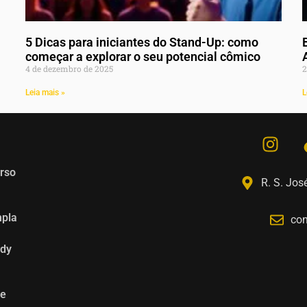
5 Dicas para iniciantes do Stand-Up: como
começar a explorar o seu potencial cômico
4 de dezembro de 2025
2
Leia mais »
L
rso
R. S. José
mpla
co
edy
de