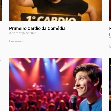
Primeiro Cardio da Comédia
2 de março de 2026
2
Leia mais »
L
o