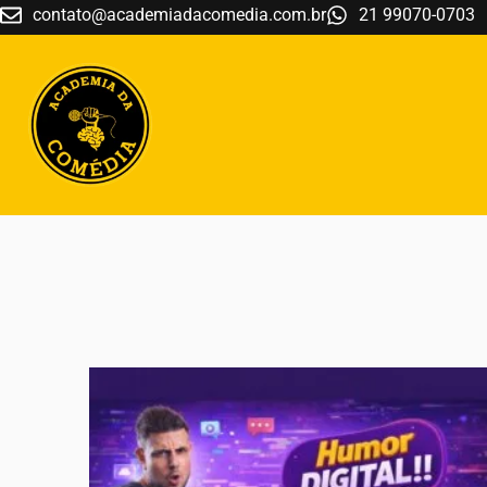
contato@academiadacomedia.com.br
21 99070-0703