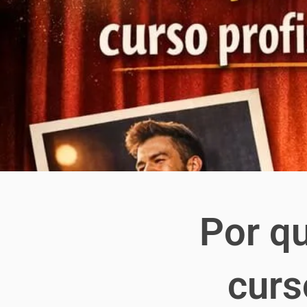
Por q
curs