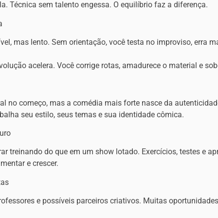
a. Técnica sem talento engessa. O equilíbrio faz a diferença.
a
vel, mas lento. Sem orientação, você testa no improviso, erra m
volução acelera. Você corrige rotas, amadurece o material e so
ural no começo, mas a comédia mais forte nasce da autenticidad
abalha seu estilo, seus temas e sua identidade cômica.
uro
rrar treinando do que em um show lotado. Exercícios, testes e a
mentar e crescer.
tas
rofessores e possíveis parceiros criativos. Muitas oportunida