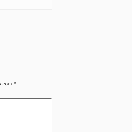
os com
*