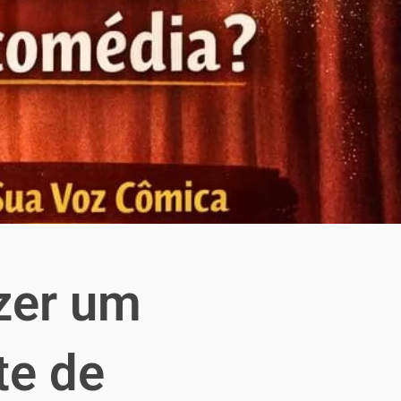
zer um
te de