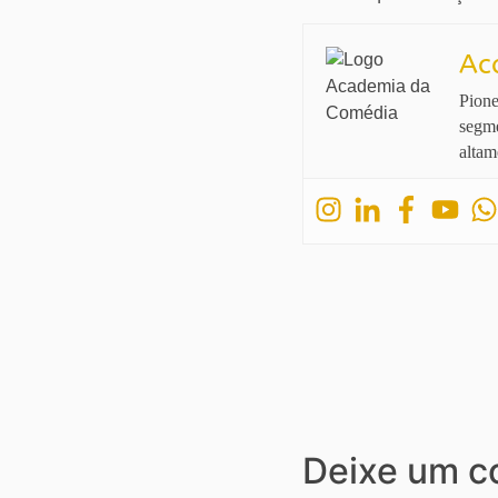
Ac
Pione
segme
altam
Deixe um c